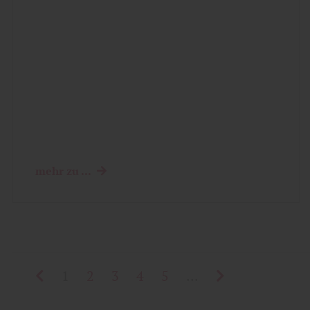
mehr zu ...
1
2
3
4
5
...