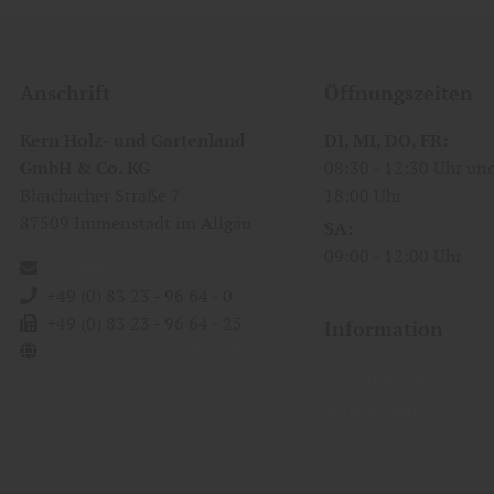
Anschrift
Öffnungszeiten
Kern Holz- und Gartenland
DI
MI
DO
FR
GmbH & Co. KG
08:30
12:30 Uhr
Blaichacher Straße 7
18:00 Uhr
87509
Immenstadt im Allgäu
SA
09:00
12:00 Uhr
info@kern-holz.de
+49 (0) 83 23 - 96 64 - 0
+49 (0) 83 23 - 96 64 - 25
Information
https://www.kern-holz.de/
Datenschutz
Impressum