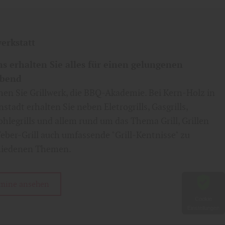
werkstatt
ns erhalten Sie alles für einen gelungenen
abend
en Sie Grillwerk, die BBQ-Akademie. Bei Kern-Holz in
tadt erhalten Sie neben Eletrogrills, Gasgrills,
hlegrills und allem rund um das Thema Grill, Grillen
ber-Grill auch umfassende "Grill-Kentnisse" zu
hiedenen Themen.
mine ansehen
Cookie
Einstellungen