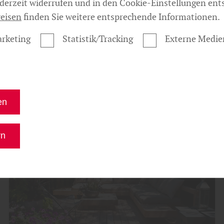
10 häufige Fragen zu Carports –
ederzeit widerrufen und in den Cookie-Einstellungen ent
wir geben die Antworten
eisen
finden Sie weitere entsprechende Informationen.
rketing
Statistik/Tracking
Externe Medie
mehr zu Carports
en
rn