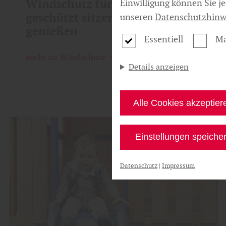
Windschutz für die Terrasse –
Einwilligung können Sie j
geschützt sitzen, länger
unseren
Datenschutzhinw
genießen
Essentiell
Ma
mehr zu Windschutz
Details anzeigen
Alle Cookies akzeptier
Einstellungen speiche
Datenschutz
|
Impressum