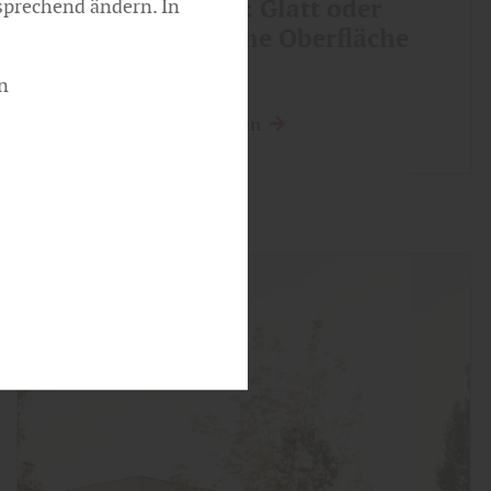
Terrassendielen: Glatt oder
sprechend ändern. In
profiliert – welche Oberfläche
passt besser?
n
mehr zu Terrassendielen