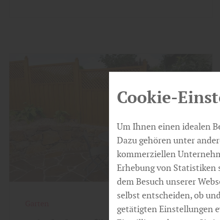
Cookie-Einst
Um Ihnen einen idealen Be
Dazu gehören unter andere
kommerziellen Unternehme
Erhebung von Statistiken 
dem Besuch unserer Webse
selbst entscheiden, ob un
Garten
getätigten Einstellungen e