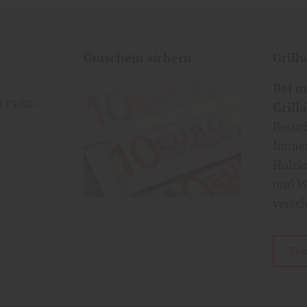
Gutschein sichern
Grill
Bei u
13:30
Grill
Besuch
Immens
Holzko
und We
versc
zum Gutschein
Ter