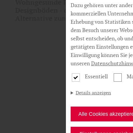
Wohngesunde PVC-freie
Dazu gehören unter andere
Designböden - die natürliche
kommerziellen Unternehme
Alternative zum Vinylboden
Erhebung von Statistiken 
dem Besuch unserer Webse
selbst entscheiden, ob un
getätigten Einstellungen e
Einwilligung können Sie j
unseren
Datenschutzhinw
Essentiell
Ma
Details anzeigen
Alle Cookies akzeptier