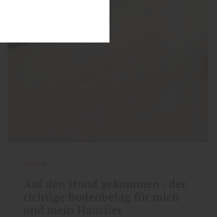
Boden
Auf den Hund gekommen - der
richtige Bodenbelag für mich
und mein Haustier