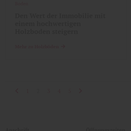
Boden
Den Wert der Immobilie mit
einem hochwertigen
Holzboden steigern
Mehr zu Holzböden
1
2
3
4
5
Anschrift
Öffnungszeiten